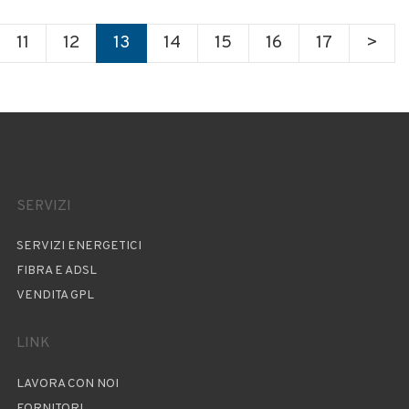
11
12
13
14
15
16
17
>
SERVIZI
SERVIZI ENERGETICI
FIBRA E ADSL
VENDITA GPL
LINK
LAVORA CON NOI
FORNITORI