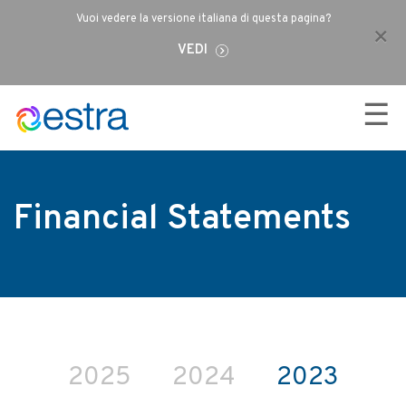
Vuoi vedere la versione italiana di questa pagina?
×
VEDI
☰
Financial Statements
2025
2024
2023