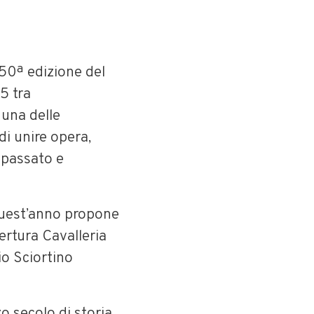
 50ª edizione del
5 tra
 una delle
di unire opera,
 passato e
 quest’anno propone
pertura Cavalleria
o Sciortino
o secolo di storia