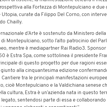
rospettiva alla Fortezza di Montepulciano e due 
e Utopia, curate da Filippo Del Corno, con interven
do Chailly.
ernazionale d’Arte è sostenuto da Ministero della
i Montepulciano, sotto l’alto patrocinio del Pa
peo, mentre è mediapartner Rai Radio3. Sponsor 
50 è Estra Spa, come sottolinea il presidente Fra
incipale di questo progetto per due ragioni essen
, giunto alla cinquantesima edizione confermando
 il Cantiere tra le principali manifestazioni europ
sto, cioè Montepulciano e la Valdichiana senese c
lla cultura, Estra è un’azienda nata in questo ter
legato, sentendosi parte di essa e collaborando 