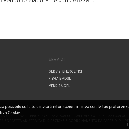
i vengono elaborati e concretizzati.”
SERVIZI
SERVIZI ENERGETICI
FIBRA E ADSL
VENDITA GPL
nza possibile sul sito e inviarti informazioni in linea con le tue prefere
ativa Cookie.
A S.P.A. - P. IVA 02149060978 - R.E:A. 505831 - CAPITALE SOCIALE € 228.334.000,
TÀ SOGGETTA AD ATTIVITÀ DI DIREZIONE E COORDINAMENTO DA PARTE DI PLURES 