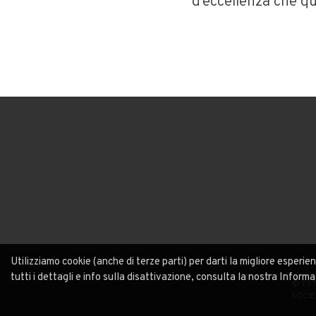
d’eccellenza che qu
Utilizziamo cookie (anche di terze parti) per darti la migliore esperie
tutti i dettagli e info sulla disattivazione, consulta la nostra Inform
© ESTR
SOCIE