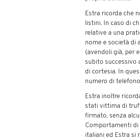
Estra ricorda che no
listini. In caso di 
relative a una prat
nome e società di a
(avendoli già, per 
subito successivo a
di cortesia. In que
numero di telefono
Estra inoltre ricor
stati vittima di tru
firmato, senza alcu
Comportamenti di q
italiani ed Estra si