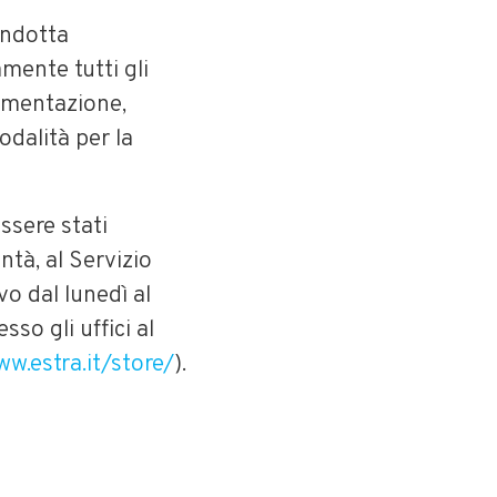
ondotta
mente tutti gli
lamentazione,
odalità per la
essere stati
ntà, al Servizio
vo dal lunedì al
sso gli uffici al
w.estra.it/store/
).