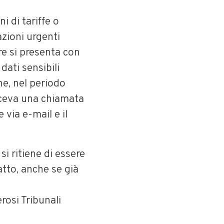
i di tariffe o
azioni urgenti
ore si presenta con
ati sensibili
he, nel periodo
riceva una chiamata
 via e-mail e il
si ritiene di essere
atto, anche se già
osi Tribunali