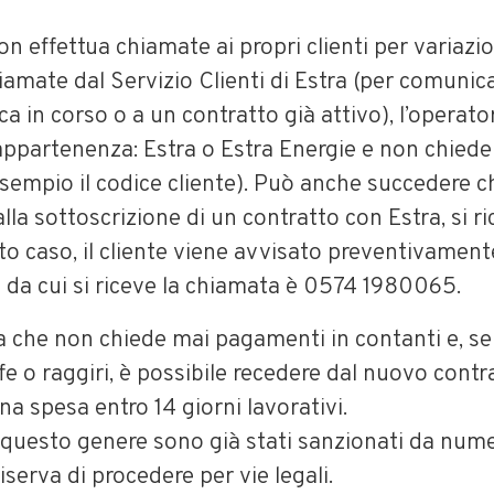
n effettua chiamate ai propri clienti per variazion
chiamate dal Servizio Clienti di Estra (per comunic
ica in corso o a un contratto già attivo), l’operat
ppartenenza: Estra o Estra Energie e non chiede d
esempio il codice cliente). Può anche succedere c
lla sottoscrizione di un contratto con Estra, si 
sto caso, il cliente viene avvisato preventivamente
 da cui si riceve la chiamata è 0574 1980065.
da che non chiede mai pagamenti in contanti e, se 
ffe o raggiri, è possibile recedere dal nuovo contr
na spesa entro 14 giorni lavorativi.
uesto genere sono già stati sanzionati da numer
 riserva di procedere per vie legali.