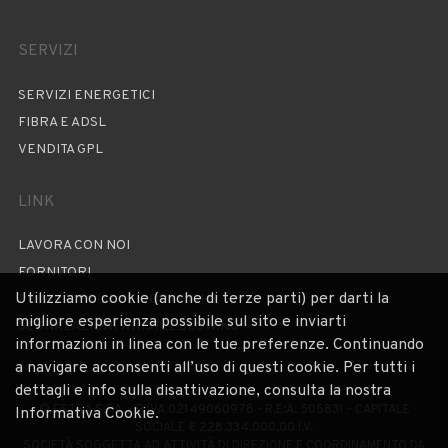
SERVIZI
SERVIZI ENERGETICI
FIBRA E ADSL
VENDITA GPL
LINK
LAVORA CON NOI
FORNITORI
Utilizziamo cookie (anche di terze parti) per darti la
PRIVACY POLICY E COPYRIGHT
migliore esperienza possibile sul sito e inviarti
SEGNALAZIONI WHISTLEBLOWING
informazioni in linea con le tue preferenze. Continuando
a navigare acconsenti all’uso di questi cookie. Per tutti i
dettagli e info sulla disattivazione, consulta la nostra
© ESTRA S.P.A. - P. IVA 02149060978 - R.E:A. 505831 - CAPITALE
Informativa Cookie.
SOCIALE € 228.334.000,00 I.V.
SOCIETÀ SOGGETTA AD ATTIVITÀ DI DIREZIONE E COORDINAMENTO DA