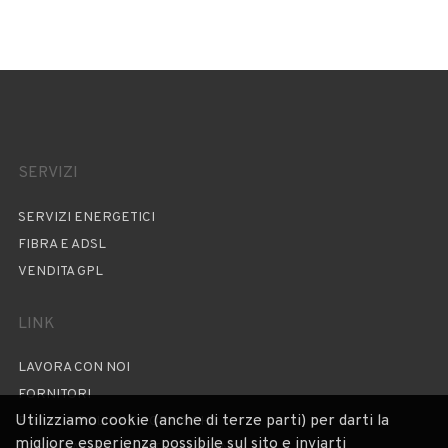
SERVIZI
SERVIZI ENERGETICI
FIBRA E ADSL
VENDITA GPL
LINK
LAVORA CON NOI
FORNITORI
Utilizziamo cookie (anche di terze parti) per darti la
PRIVACY POLICY E COPYRIGHT
migliore esperienza possibile sul sito e inviarti